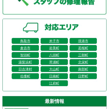
鳥取市
米子市
境港市
倉吉市
岩美町
若桜町
智頭町
八頭町
三朝町
湯梨浜町
琴浦町
北栄町
日吉津村
大山町
南部町
伯耆町
日南町
日野町
江府町
最新情報