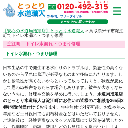
24時間、フリーダイヤル
メールでのお問い合わせ
【安心の水道局指定店】とっとり水道職人
> 鳥取県米子市淀江
町でトイレ水漏れ・つまり修理
淀江町 トイレ水漏れ・つまり修理
トイレ水漏れ・つまり修理
日常生活の中で発生する水回りのトラブルは、緊急性の高くな
いものから早急に修理が必要なものまで多岐にわたります。し
かし緊急性が高くないからといって放っておくと、状況が悪化
して思わぬ被害をもたらす場合もあります。被害が大きくなら
ないうちに、修理や交換を早めに行いましょう。
水道局指定店
のとっとり水道職人は淀江町にお住いの皆様のご相談を365日2
4時間受付受付けております。
年中無休で対応可能、お盆や年末
年始など土日祝日でも割増料金などはいただいておりません。
ご連絡後は、経験豊富なスタッフが現場にて状況を確認したの
ち、作業時間、内容、費用などのお見積りを提示いたします。