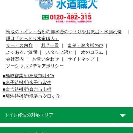
鳥取のトイレ・台所の排水管のつまりやお風呂・水漏れ修
理は「とっとり水道職人」
サービス内容
料金一覧
事例・お客様の声
よくあるご質問
スタッフ紹介
水のコラム
会社案内
お問い合わせ
サイトマップ
ソーシャルメディアポリシー
■
鳥取営業所/鳥取市叶445
■
米子待機所/米子市皆生
■倉吉待機所/倉吉市山根
■境港待機所/境港市夕日ヶ丘
トイレ修理の対応エリア