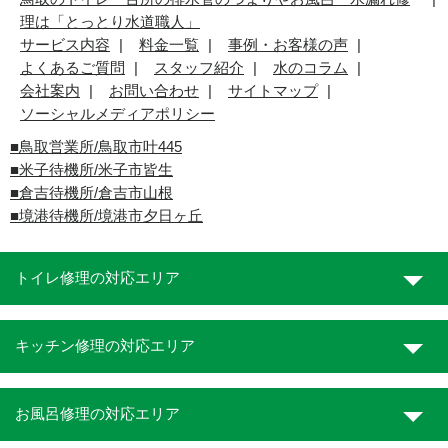
理は「とっとり水道職人」
サービス内容
料金一覧
事例・お客様の声
よくあるご質問
スタッフ紹介
水のコラム
会社案内
お問い合わせ
サイトマップ
ソーシャルメディアポリシー
■
鳥取営業所/鳥取市叶445
■
米子待機所/米子市皆生
■倉吉待機所/倉吉市山根
■境港待機所/境港市夕日ヶ丘
トイレ修理の対応エリア
キッチン修理の対応エリア
お風呂修理の対応エリア