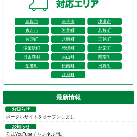
鳥取市
米子市
境港市
倉吉市
岩美町
若桜町
智頭町
八頭町
三朝町
湯梨浜町
琴浦町
北栄町
日吉津村
大山町
南部町
伯耆町
日南町
日野町
江府町
最新情報
お知らせ
ポータルサイトをオープンしまし...
お知らせ
公式YouTubeチャンネル開...