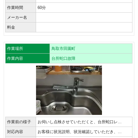
作業時間
60分
メーカー名
料金
作業場所
鳥取市田園町
作業内容
台所蛇口故障
作業前の様子
お伺いし点検させていただくと、台所蛇口レ…
対応内容
お客様に状況説明、状況確認していただき、…