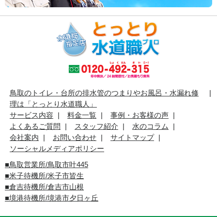
鳥取のトイレ・台所の排水管のつまりやお風呂・水漏れ修
理は「とっとり水道職人」
サービス内容
料金一覧
事例・お客様の声
よくあるご質問
スタッフ紹介
水のコラム
会社案内
お問い合わせ
サイトマップ
ソーシャルメディアポリシー
■
鳥取営業所/鳥取市叶445
■
米子待機所/米子市皆生
■倉吉待機所/倉吉市山根
■境港待機所/境港市夕日ヶ丘