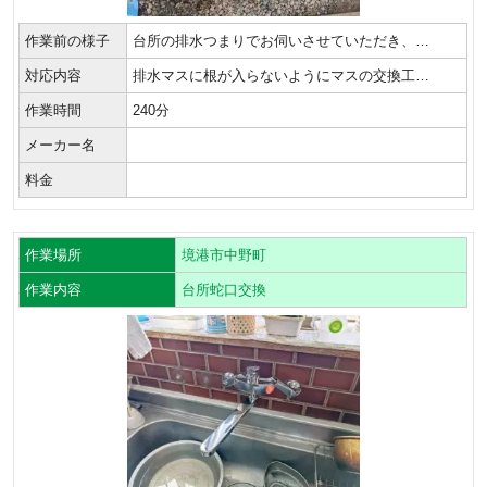
作業前の様子
台所の排水つまりでお伺いさせていただき、…
対応内容
排水マスに根が入らないようにマスの交換工…
作業時間
240分
メーカー名
料金
作業場所
境港市中野町
作業内容
台所蛇口交換