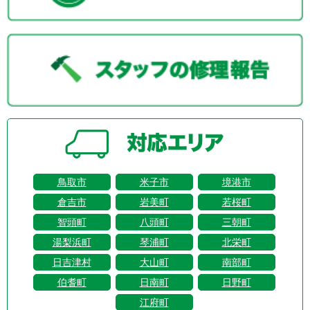
鳥取市
米子市
境港市
倉吉市
岩美町
若桜町
智頭町
八頭町
三朝町
湯梨浜町
琴浦町
北栄町
日吉津村
大山町
南部町
伯耆町
日南町
日野町
江府町