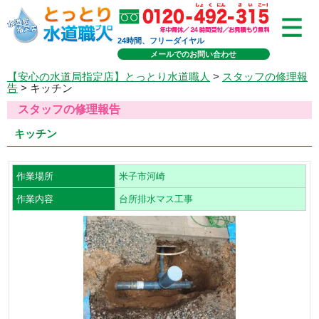
24時間、フリーダイヤル
メールでのお問い合わせ
【安心の水道局指定店】とっとり水道職人
>
スタッフの修理報
告
> キッチン
スタッフの修理報告
キッチン
作業場所
米子市河崎
作業内容
台所排水マス工事