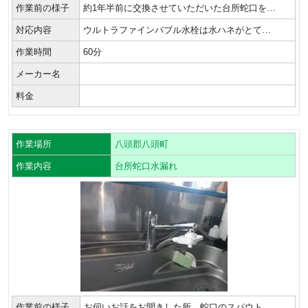
作業前の様子
約1年半前に交換させていただいた台所蛇口を…
対応内容
ウルトラファインバブル水栓は水ハネがとて…
作業時間
60分
メーカー名
料金
作業場所
八頭郡八頭町
作業内容
台所蛇口水漏れ
作業前の様子
お伺いお話をお聞きした所、蛇口のスパウト…