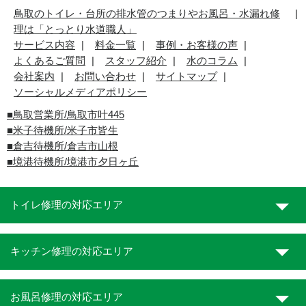
鳥取のトイレ・台所の排水管のつまりやお風呂・水漏れ修
理は「とっとり水道職人」
サービス内容
料金一覧
事例・お客様の声
よくあるご質問
スタッフ紹介
水のコラム
会社案内
お問い合わせ
サイトマップ
ソーシャルメディアポリシー
■
鳥取営業所/鳥取市叶445
■
米子待機所/米子市皆生
■倉吉待機所/倉吉市山根
■境港待機所/境港市夕日ヶ丘
トイレ修理の対応エリア
キッチン修理の対応エリア
お風呂修理の対応エリア