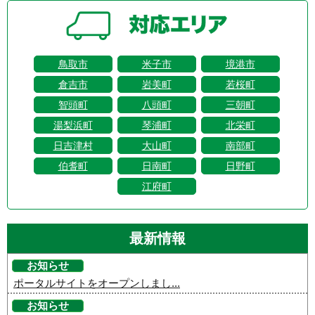
鳥取市
米子市
境港市
倉吉市
岩美町
若桜町
智頭町
八頭町
三朝町
湯梨浜町
琴浦町
北栄町
日吉津村
大山町
南部町
伯耆町
日南町
日野町
江府町
最新情報
お知らせ
ポータルサイトをオープンしまし...
お知らせ