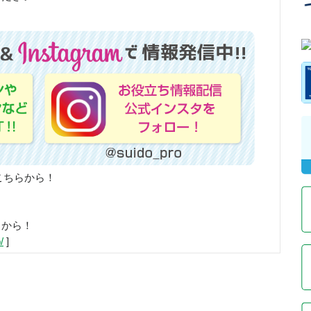
こちらから！
らから！
/
]