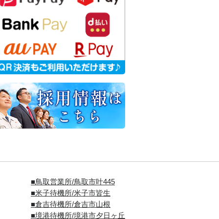
■
鳥取営業所/鳥取市叶445
■
米子待機所/米子市皆生
■倉吉待機所/倉吉市山根
■境港待機所/境港市夕日ヶ丘