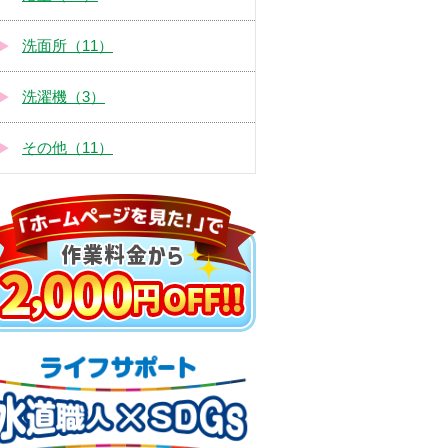
洗面所（11）
洗濯機（3）
その他（11）