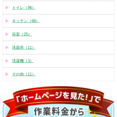
トイレ（96）
キッチン（68）
浴室（25）
洗面所（11）
洗濯機（3）
その他（11）