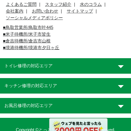
よくあるご質問
スタッフ紹介
水のコラム
会社案内
お問い合わせ
サイトマップ
ソーシャルメディアポリシー
■
鳥取営業所/鳥取市叶445
■
米子待機所/米子市皆生
■倉吉待機所/倉吉市山根
■境港待機所/境港市夕日ヶ丘
トイレ修理の対応エリア
キッチン修理の対応エリア
お風呂修理の対応エリア
Copyright ©とっとり水道職人. All Rights Reserved.