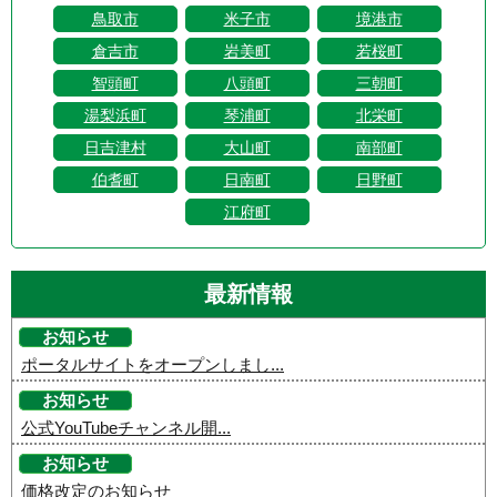
鳥取市
米子市
境港市
倉吉市
岩美町
若桜町
智頭町
八頭町
三朝町
湯梨浜町
琴浦町
北栄町
日吉津村
大山町
南部町
伯耆町
日南町
日野町
江府町
最新情報
お知らせ
ポータルサイトをオープンしまし...
お知らせ
公式YouTubeチャンネル開...
お知らせ
価格改定のお知らせ