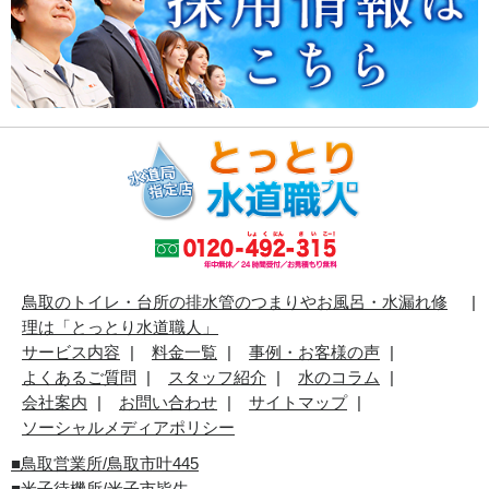
鳥取のトイレ・台所の排水管のつまりやお風呂・水漏れ修
理は「とっとり水道職人」
サービス内容
料金一覧
事例・お客様の声
よくあるご質問
スタッフ紹介
水のコラム
会社案内
お問い合わせ
サイトマップ
ソーシャルメディアポリシー
■
鳥取営業所/鳥取市叶445
■
米子待機所/米子市皆生