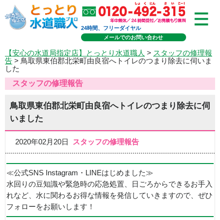
24時間、フリーダイヤル
メールでのお問い合わせ
【安心の水道局指定店】とっとり水道職人
>
スタッフの修理報
告
> 鳥取県東伯郡北栄町由良宿へトイレのつまり除去に伺いま
した
スタッフの修理報告
鳥取県東伯郡北栄町由良宿へトイレのつまり除去に伺
いました
2020年02月20日
スタッフの修理報告
≪公式SNS Instagram・LINEはじめました≫
水回りの豆知識や緊急時の応急処置、日ごろからできるお手入
れなど、水に関わるお得な情報を発信していきますので、ぜひ
フォローをお願いします！