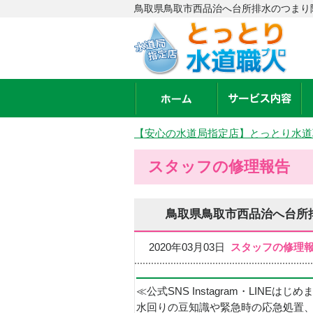
鳥取県鳥取市西品治へ台所排水のつまり
【安心の水道局指定店】とっとり水道
スタッフの修理報告
鳥取県鳥取市西品治へ台所
2020年03月03日
スタッフの修理
≪公式SNS Instagram・LINEはじ
水回りの豆知識や緊急時の応急処置