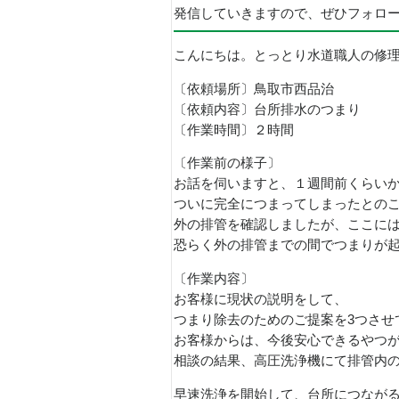
発信していきますので、ぜひフォロ
こんにちは。とっとり水道職人の修
〔依頼場所〕鳥取市西品治
〔依頼内容〕台所排水のつまり
〔作業時間〕２時間
〔作業前の様子〕
お話を伺いますと、１週間前くらい
ついに完全につまってしまったとの
外の排管を確認しましたが、ここに
恐らく外の排管までの間でつまりが
〔作業内容〕
お客様に現状の説明をして、
つまり除去のためのご提案を3つさせ
お客様からは、今後安心できるやつ
相談の結果、高圧洗浄機にて排管内
早速洗浄を開始して、台所につなが