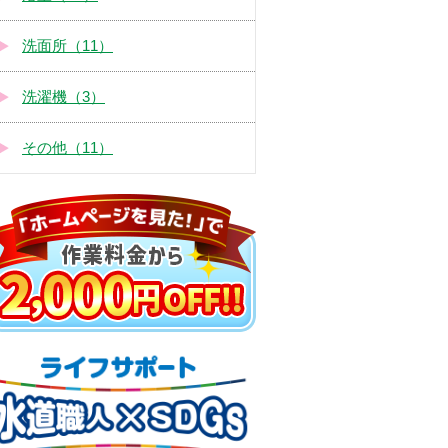
洗面所（11）
洗濯機（3）
その他（11）