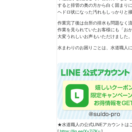
すると排管の奥の方から白く固まり
ヘドロ状になった汚れもしっかりと
作業完了後は台所の排水も問題なく
作業を見られていたお客様にも「お
大変うれしいお声もいただけました
水まわりのお困りごとは、水道職人
★水道職人の公式LINEアカウントは
[
https://lin.ee/Xv7j7Ku
]