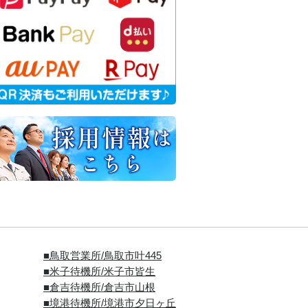
■
鳥取営業所/鳥取市叶445
■
米子待機所/米子市皆生
■倉吉待機所/倉吉市山根
■境港待機所/境港市夕日ヶ丘