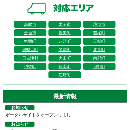
鳥取市
米子市
境港市
倉吉市
岩美町
若桜町
智頭町
八頭町
三朝町
湯梨浜町
琴浦町
北栄町
日吉津村
大山町
南部町
伯耆町
日南町
日野町
江府町
最新情報
お知らせ
ポータルサイトをオープンしまし...
お知らせ