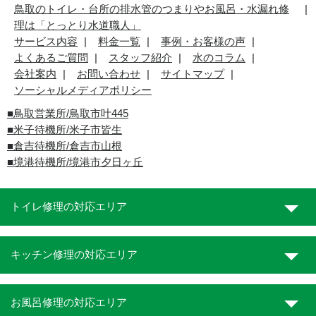
鳥取のトイレ・台所の排水管のつまりやお風呂・水漏れ修
理は「とっとり水道職人」
サービス内容
料金一覧
事例・お客様の声
よくあるご質問
スタッフ紹介
水のコラム
会社案内
お問い合わせ
サイトマップ
ソーシャルメディアポリシー
■
鳥取営業所/鳥取市叶445
■
米子待機所/米子市皆生
■倉吉待機所/倉吉市山根
■境港待機所/境港市夕日ヶ丘
トイレ修理の対応エリア
キッチン修理の対応エリア
お風呂修理の対応エリア