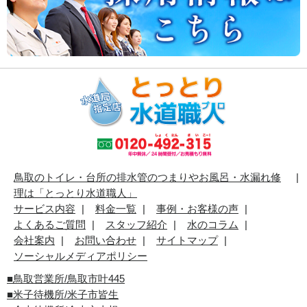
鳥取のトイレ・台所の排水管のつまりやお風呂・水漏れ修
理は「とっとり水道職人」
サービス内容
料金一覧
事例・お客様の声
よくあるご質問
スタッフ紹介
水のコラム
会社案内
お問い合わせ
サイトマップ
ソーシャルメディアポリシー
■
鳥取営業所/鳥取市叶445
■
米子待機所/米子市皆生