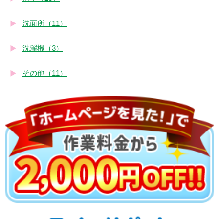
洗面所（11）
洗濯機（3）
その他（11）