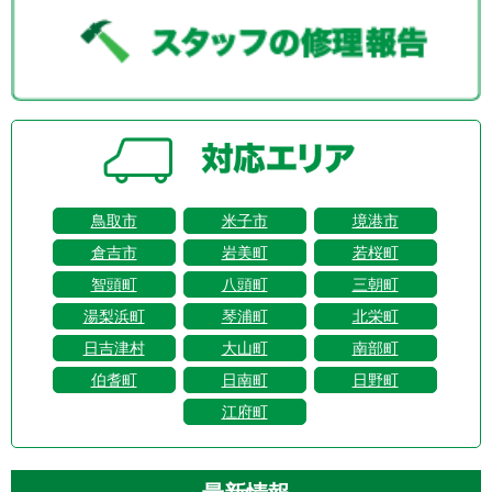
鳥取市
米子市
境港市
倉吉市
岩美町
若桜町
智頭町
八頭町
三朝町
湯梨浜町
琴浦町
北栄町
日吉津村
大山町
南部町
伯耆町
日南町
日野町
江府町