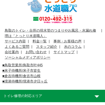
鳥取のトイレ・台所の排水管のつまりやお風呂・水漏れ修
理は「とっとり水道職人」
サービス内容
料金一覧
事例・お客様の声
よくあるご質問
スタッフ紹介
水のコラム
会社案内
お問い合わせ
サイトマップ
ソーシャルメディアポリシー
■
鳥取営業所/鳥取市叶445
■
米子待機所/米子市皆生
■倉吉待機所/倉吉市山根
■境港待機所/境港市夕日ヶ丘
トイレ修理の対応エリア