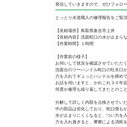
発信していきますので、ぜひフォロ
とっとり水道職人の修理報告をご覧
【依頼場所】鳥取県倉吉市上井
【依頼内容】洗面蛇口の水が止まら
【作業時間】１時間
【作業前の様子】
お伺いして状況を確認させていただ
洗面台のツーハンドル蛇口の吐水口
力を入れてギュっとハンドルを締めても
お話を伺いますと、かれこれ３０年
何度か修理も繰り返してきたとのこ
分解して詳しく内部を点検させてい
中の部品は劣化しており、蛇口側も
水が止まりにくくなると、つい力を
力を入れ過ぎると、摩擦による消耗