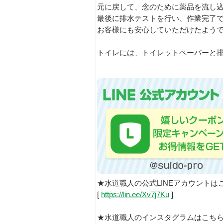
元に戻して、念のために薬品を流し
最後に排水テストを行い、作業完了
お客様にも安心していただけたようで、
トイレには、トイレットペーパーと
★水道職人の公式LINEアカウントは
[
https://lin.ee/Xv7j7Ku
]
★水道職人のインスタグラムはこち