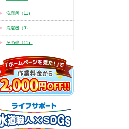
洗面所（11）
洗濯機（3）
その他（11）