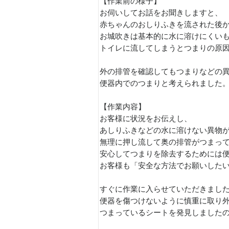
【作業前の様子】
お伺いしてお話をお聞きしますと、
赤ちゃんのおしりふきを流された後
お城吹きは基本的に水に溶けにくい
トイレに流してしまうとつまりの原
外の排管を確認してもつまりなどの
便器内でのつまりと考えられました
【作業内容】
お客様に状況をお伝えし、
あしりふきなどの水に溶けない異物
無理に押し流して奥の排管がつまっ
安心してつまりを除去するためには
お客様も「安全な方法でお願いした
すぐに作業に入らせていただきまし
便器を傷つけないように慎重に取り
つまっているシートを発見しました