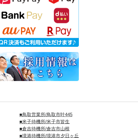
■
鳥取営業所/鳥取市叶445
■
米子待機所/米子市皆生
■倉吉待機所/倉吉市山根
■境港待機所/境港市夕日ヶ丘