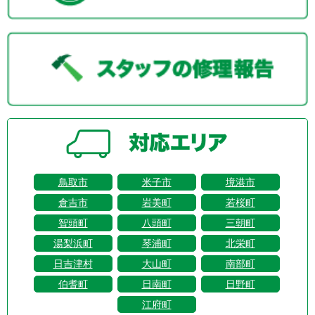
鳥取市
米子市
境港市
倉吉市
岩美町
若桜町
智頭町
八頭町
三朝町
湯梨浜町
琴浦町
北栄町
日吉津村
大山町
南部町
伯耆町
日南町
日野町
江府町