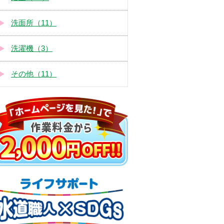
洗面所（11）
洗濯機（3）
その他（11）