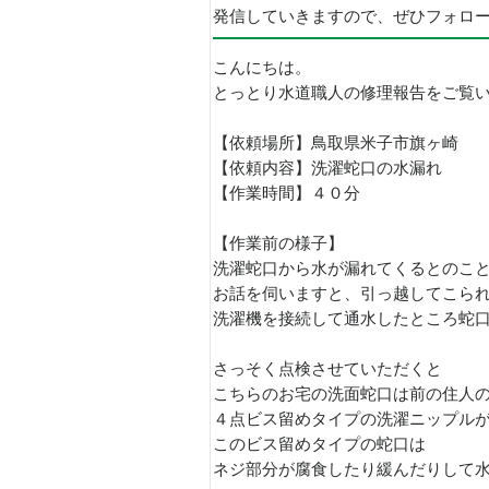
発信していきますので、ぜひフォロ
こんにちは。
とっとり水道職人の修理報告をご覧
【依頼場所】鳥取県米子市旗ヶ崎
【依頼内容】洗濯蛇口の水漏れ
【作業時間】４０分
【作業前の様子】
洗濯蛇口から水が漏れてくるとのこ
お話を伺いますと、引っ越してこら
洗濯機を接続して通水したところ蛇
さっそく点検させていただくと
こちらのお宅の洗面蛇口は前の住人
４点ビス留めタイプの洗濯ニップル
このビス留めタイプの蛇口は
ネジ部分が腐食したり緩んだりして