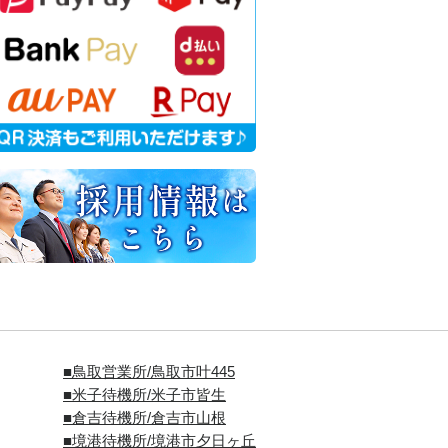
■
鳥取営業所/鳥取市叶445
■
米子待機所/米子市皆生
■倉吉待機所/倉吉市山根
■境港待機所/境港市夕日ヶ丘