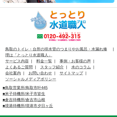
鳥取のトイレ・台所の排水管のつまりやお風呂・水漏れ修
理は「とっとり水道職人」
サービス内容
料金一覧
事例・お客様の声
よくあるご質問
スタッフ紹介
水のコラム
会社案内
お問い合わせ
サイトマップ
ソーシャルメディアポリシー
■
鳥取営業所/鳥取市叶445
■
米子待機所/米子市皆生
■倉吉待機所/倉吉市山根
■境港待機所/境港市夕日ヶ丘