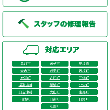
鳥取市
米子市
境港市
倉吉市
岩美町
若桜町
智頭町
八頭町
三朝町
湯梨浜町
琴浦町
北栄町
日吉津村
大山町
南部町
伯耆町
日南町
日野町
江府町