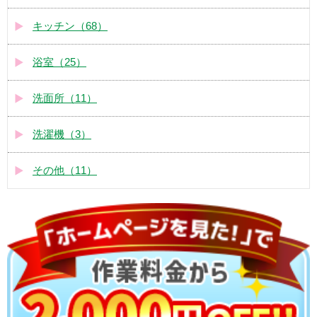
キッチン（68）
浴室（25）
洗面所（11）
洗濯機（3）
その他（11）