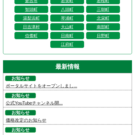
倉吉市
岩美町
若桜町
智頭町
八頭町
三朝町
湯梨浜町
琴浦町
北栄町
日吉津村
大山町
南部町
伯耆町
日南町
日野町
江府町
最新情報
お知らせ
ポータルサイトをオープンしまし...
お知らせ
公式YouTubeチャンネル開...
お知らせ
価格改定のお知らせ
お知らせ