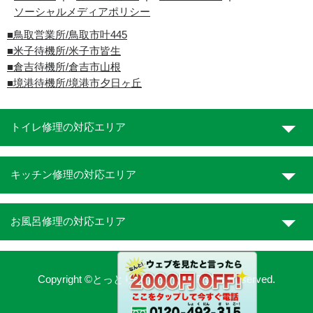
ソーシャルメディアポリシー
■
鳥取営業所/鳥取市叶445
■
米子待機所/米子市皆生
■倉吉待機所/倉吉市山根
■境港待機所/境港市夕日ヶ丘
トイレ修理の対応エリア
キッチン修理の対応エリア
お風呂修理の対応エリア
Copyright ©とっとり水道職人. All Rights Reserved.