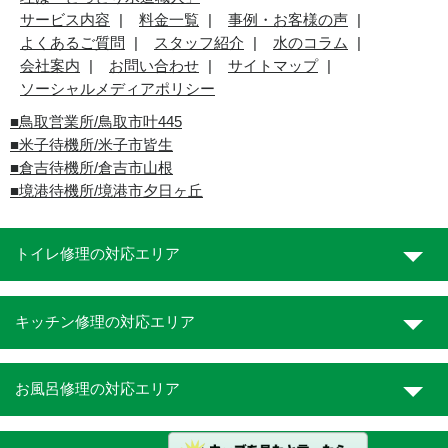
サービス内容
料金一覧
事例・お客様の声
よくあるご質問
スタッフ紹介
水のコラム
会社案内
お問い合わせ
サイトマップ
ソーシャルメディアポリシー
■
鳥取営業所/鳥取市叶445
■
米子待機所/米子市皆生
■倉吉待機所/倉吉市山根
■境港待機所/境港市夕日ヶ丘
トイレ修理の対応エリア
キッチン修理の対応エリア
お風呂修理の対応エリア