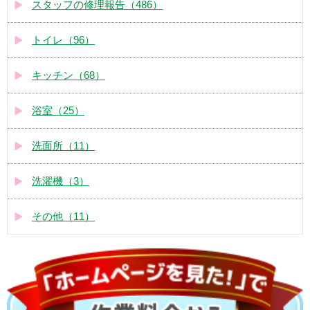
スタッフの修理報告（486）
トイレ（96）
キッチン（68）
浴室（25）
洗面所（11）
洗濯機（3）
その他（11）