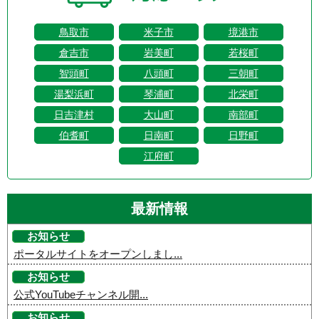
鳥取市
米子市
境港市
倉吉市
岩美町
若桜町
智頭町
八頭町
三朝町
湯梨浜町
琴浦町
北栄町
日吉津村
大山町
南部町
伯耆町
日南町
日野町
江府町
最新情報
お知らせ
ポータルサイトをオープンしまし...
お知らせ
公式YouTubeチャンネル開...
お知らせ