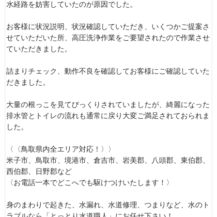
水経路を妨害していたのが原因でした。
お客様に状況説明、状況確認していただき、いくつかご提案さ
せていただいた所、高圧洗浄作業をご要望されたので作業させ
ていただきました。
詰まりチェック、動作不良を確認してお客様にご確認していた
だきました。
大量の根っこを見てびっくりされていましたが、綺麗になった
排水管とトイレの流れも通常に戻り大変ご満足されておられま
した。
〈〈鳥取県内全エリア対応！〉〉
米子市、鳥取市、境港市、倉吉市、岩美郡、八頭郡、東伯郡、
西伯郡、日野郡など
〈お電話一本でどこへでも駆けつけいたします！〉
身のまわりで起きた、水漏れ、水道修理、つまりなど、水のト
ラブルなら「とっとり水道職人」にお任せ下さい！