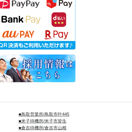
■
鳥取営業所/鳥取市叶445
■
米子待機所/米子市皆生
■倉吉待機所/倉吉市山根