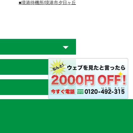
■境港待機所/境港市夕日ヶ丘