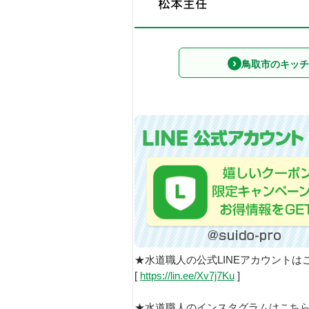
鳥取市のキッチ
★水道職人の公式LINEアカウントは
[
https://lin.ee/Xv7j7Ku
]
★水道職人のインスタグラムはこち