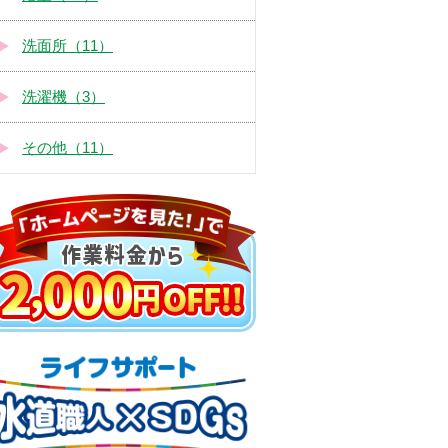
洗面所（11）
洗濯機（3）
その他（11）