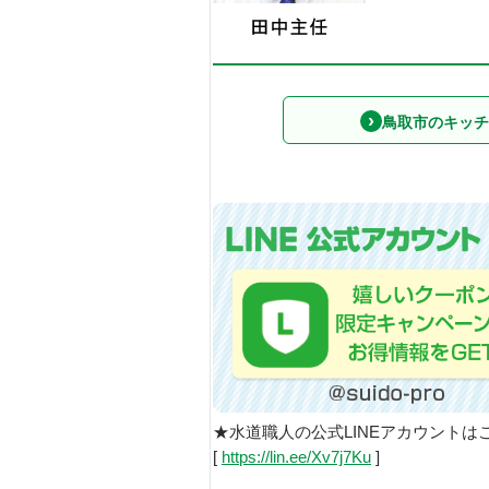
鳥取市のキッチ
★水道職人の公式LINEアカウントは
[
https://lin.ee/Xv7j7Ku
]