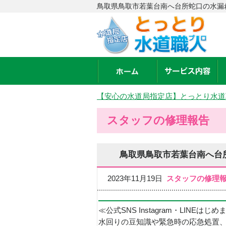
鳥取県鳥取市若葉台南へ台所蛇口の水漏
【安心の水道局指定店】とっとり水道
スタッフの修理報告
鳥取県鳥取市若葉台南へ台
2023年11月19日
スタッフの修理
≪公式SNS Instagram・LINEはじ
水回りの豆知識や緊急時の応急処置