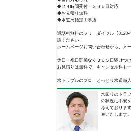
◆２４時間受付・３６５日対応
◆お見積り無料
◆水道局指定工事店
通話料無料のフリーダイヤル【0120-
話ください！
ホームページお問い合わせから、メ
休日・祝日関係なく３６５日駆けつ
お見積りは無料で、キャンセル料も
水トラブルのプロ、とっとり水道職人で
水回りのトラ
の状況に不安
考えておりま
束いたします