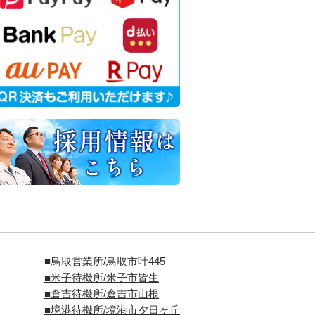
■
鳥取営業所/鳥取市叶445
■
米子待機所/米子市皆生
■倉吉待機所/倉吉市山根
■境港待機所/境港市夕日ヶ丘