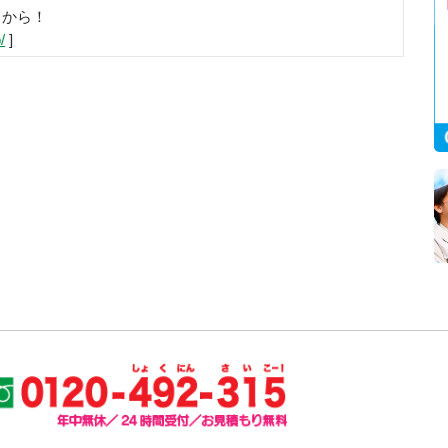
らから！
/
]