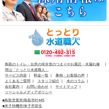
鳥取のトイレ・台所の排水管のつまりやお風呂・水漏れ修
理は「とっとり水道職人」
サービス内容
料金一覧
事例・お客様の声
よくあるご質問
スタッフ紹介
水のコラム
会社案内
お問い合わせ
サイトマップ
ソーシャルメディアポリシー
■
鳥取営業所/鳥取市叶445
■
米子待機所/米子市皆生