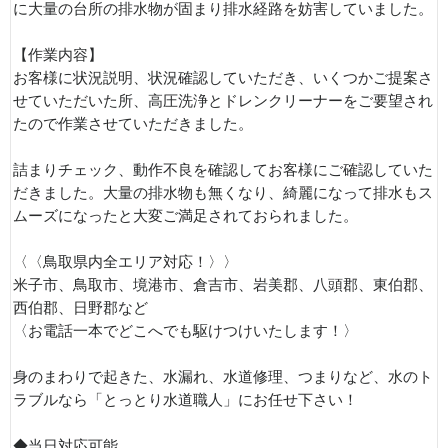
に大量の台所の排水物が固まり排水経路を妨害していました。
【作業内容】
お客様に状況説明、状況確認していただき、いくつかご提案さ
せていただいた所、高圧洗浄とドレンクリーナーをご要望され
たので作業させていただきました。
詰まりチェック、動作不良を確認してお客様にご確認していた
だきました。大量の排水物も無くなり、綺麗になって排水もス
ムーズになったと大変ご満足されておられました。
〈〈鳥取県内全エリア対応！〉〉
米子市、鳥取市、境港市、倉吉市、岩美郡、八頭郡、東伯郡、
西伯郡、日野郡など
〈お電話一本でどこへでも駆けつけいたします！〉
身のまわりで起きた、水漏れ、水道修理、つまりなど、水のト
ラブルなら「とっとり水道職人」にお任せ下さい！
◆当日対応可能