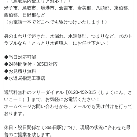
〈〈鳥取県内全エリア対応！〉〉
米子市、鳥取市、境港市、倉吉市、岩美郡、八頭郡、東伯郡、
西伯郡、日野郡など
〈お電話一本でどこへでも駆けつけいたします！〉
身のまわりで起きた、水漏れ、水道修理、つまりなど、水のト
ラブルなら「とっとり水道職人」にお任せ下さい！
◆当日対応可能
◆24時間受付・365日対応
◆お見積り無料
◆水道局指定工事店
通話料無料のフリーダイヤル【0120-492-315（しょくにん、さ
いこー！）】まで、お気軽にお電話ください！
ホームページお問い合わせから、メールでも受け付けを行って
おります。
休日・祝日関係なく365日駆けつけ、現場の状況に合わせた最
善のご提案を致します。