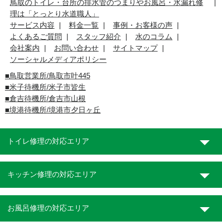
鳥取のトイレ・台所の排水管のつまりやお風呂・水漏れ修
理は「とっとり水道職人」
サービス内容
料金一覧
事例・お客様の声
よくあるご質問
スタッフ紹介
水のコラム
会社案内
お問い合わせ
サイトマップ
ソーシャルメディアポリシー
■
鳥取営業所/鳥取市叶445
■
米子待機所/米子市皆生
■倉吉待機所/倉吉市山根
■境港待機所/境港市夕日ヶ丘
トイレ修理の対応エリア
キッチン修理の対応エリア
お風呂修理の対応エリア