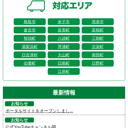
鳥取市
米子市
境港市
倉吉市
岩美町
若桜町
智頭町
八頭町
三朝町
湯梨浜町
琴浦町
北栄町
日吉津村
大山町
南部町
伯耆町
日南町
日野町
江府町
最新情報
お知らせ
ポータルサイトをオープンしまし...
お知らせ
公式YouTubeチャンネル開...