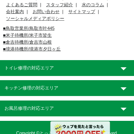
よくあるご質問
スタッフ紹介
水のコラム
会社案内
お問い合わせ
サイトマップ
ソーシャルメディアポリシー
■
鳥取営業所/鳥取市叶445
■
米子待機所/米子市皆生
■倉吉待機所/倉吉市山根
■境港待機所/境港市夕日ヶ丘
トイレ修理の対応エリア
キッチン修理の対応エリア
お風呂修理の対応エリア
Copyright ©とっとり水道職人. All Rights Reserved.