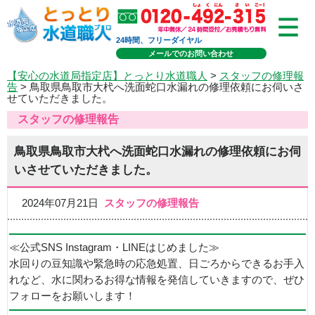
24時間、フリーダイヤル
メールでのお問い合わせ
【安心の水道局指定店】とっとり水道職人
>
スタッフの修理報
告
> 鳥取県鳥取市大杙へ洗面蛇口水漏れの修理依頼にお伺いさ
せていただきました。
スタッフの修理報告
鳥取県鳥取市大杙へ洗面蛇口水漏れの修理依頼にお伺
いさせていただきました。
2024年07月21日
スタッフの修理報告
≪公式SNS Instagram・LINEはじめました≫
水回りの豆知識や緊急時の応急処置、日ごろからできるお手入
れなど、水に関わるお得な情報を発信していきますので、ぜひ
フォローをお願いします！