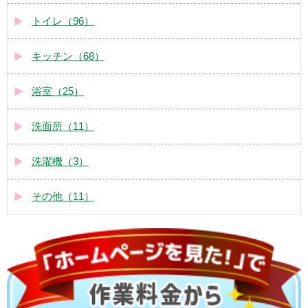
トイレ（96）
キッチン（68）
浴室（25）
洗面所（11）
洗濯機（3）
その他（11）