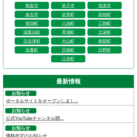
鳥取市
米子市
境港市
倉吉市
岩美町
若桜町
智頭町
八頭町
三朝町
湯梨浜町
琴浦町
北栄町
日吉津村
大山町
南部町
伯耆町
日南町
日野町
江府町
最新情報
お知らせ
ポータルサイトをオープンしまし...
お知らせ
公式YouTubeチャンネル開...
お知らせ
価格改定のお知らせ