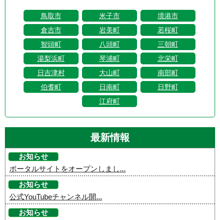
鳥取市
米子市
境港市
倉吉市
岩美町
若桜町
智頭町
八頭町
三朝町
湯梨浜町
琴浦町
北栄町
日吉津村
大山町
南部町
伯耆町
日南町
日野町
江府町
最新情報
お知らせ
ポータルサイトをオープンしまし...
お知らせ
公式YouTubeチャンネル開...
お知らせ