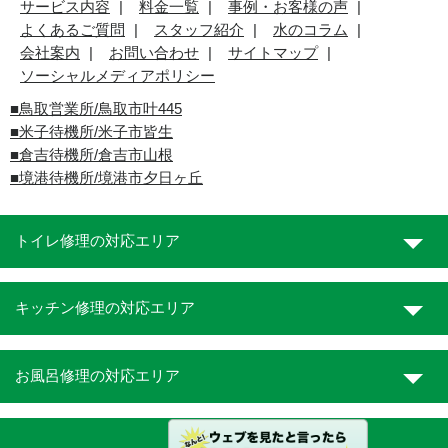
サービス内容
料金一覧
事例・お客様の声
よくあるご質問
スタッフ紹介
水のコラム
会社案内
お問い合わせ
サイトマップ
ソーシャルメディアポリシー
■
鳥取営業所/鳥取市叶445
■
米子待機所/米子市皆生
■倉吉待機所/倉吉市山根
■境港待機所/境港市夕日ヶ丘
トイレ修理の対応エリア
キッチン修理の対応エリア
お風呂修理の対応エリア