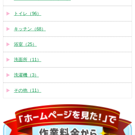
トイレ（96）
キッチン（68）
浴室（25）
洗面所（11）
洗濯機（3）
その他（11）