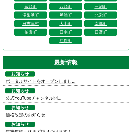
智頭町
八頭町
三朝町
湯梨浜町
琴浦町
北栄町
日吉津村
大山町
南部町
伯耆町
日南町
日野町
江府町
最新情報
お知らせ
ポータルサイトをオープンしまし...
お知らせ
公式YouTubeチャンネル開...
お知らせ
価格改定のお知らせ
お知らせ
年末年始も休まず駆けつけます！