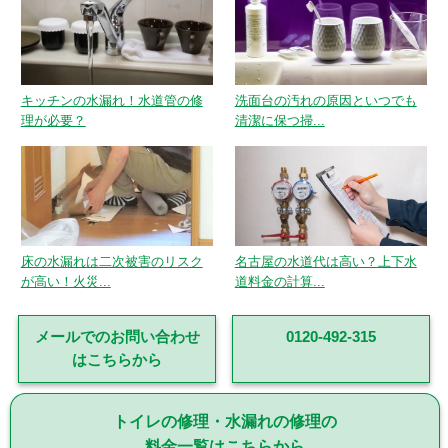
キッチンの水漏れ！水道管の修
洗面台の汚れの原因といつでも
理が必要？
清潔に保つ掃...
床の水漏れは二次被害のリスク
名古屋の水道代は高い？上下水
が高い！火災...
道料金の計算...
メールでのお問い合わせ
0120-492-315
はこちらから
トイレの修理・水漏れの修理の
料金一覧はこちらから