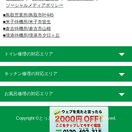
ソーシャルメディアポリシー
■
鳥取営業所/鳥取市叶445
■
米子待機所/米子市皆生
■倉吉待機所/倉吉市山根
■境港待機所/境港市夕日ヶ丘
トイレ修理の対応エリア
キッチン修理の対応エリア
お風呂修理の対応エリア
Copyright ©とっとり水道職人. All Rights Reserved.