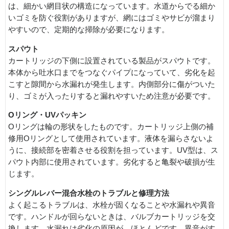
は、細かい網目状の構造になっています。水道からでる細か
いゴミを防ぐ役割がありますが、網にはゴミやサビが溜まり
やすいので、定期的な掃除が必要になります。
スパウト
カートリッジの下側に設置されている製品がスパウトです。
本体から吐水口までをつなぐパイプになっていて、劣化を起
こすと隙間から水漏れが発生します。内側部分に傷がついた
り、ゴミが入ったりすると漏れやすいため注意が必要です。
Oリング・UVパッキン
Oリングは輪の形状をしたものです。カートリッジ上側の補
修用Oリングとして使用されています。液体を漏らさないよ
うに、接続部を密着させる役割を担っています。UV型は、ス
パウト内部に使用されています。劣化すると亀裂や破損が生
じます。
シングルレバー混合水栓のトラブルと修理方法
よく起こるトラブルは、水栓が固くなることや水漏れや異音
です。ハンドルが回らないときは、バルブカートリッジを交
換します。水漏れは劣化の原因が、ほとんどです。異音がす