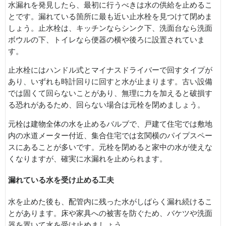
水漏れを発見したら、最初に行うべきは水の供給を止めるこ
とです。漏れている箇所に最も近い止水栓を見つけて閉めま
しょう。止水栓は、キッチンならシンク下、洗面台なら洗面
ボウルの下、トイレなら便器の横や後ろに設置されていま
す。
止水栓にはハンドル式とマイナスドライバーで回すタイプが
あり、いずれも時計回りに回すと水が止まります。古い設備
では固くて回らないことがあり、無理に力を加えると破損す
る恐れがあるため、回らない場合は元栓を閉めましょう。
元栓は建物全体の水を止めるバルブで、戸建て住宅では敷地
内の水道メーター付近、集合住宅では玄関横のパイプスペー
スにあることが多いです。元栓を閉めると家中の水が使えな
くなりますが、確実に水漏れを止められます。
漏れている水を受け止める工夫
水を止めた後も、配管内に残った水がしばらく漏れ続けるこ
とがあります。床や家具への被害を防ぐため、バケツや洗面
器を置いて水を受け止めましょう。