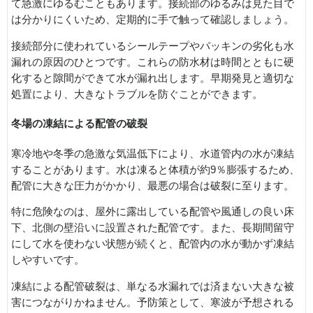
て急激にゆるむこともあります。接続部のゆるみは見た目で
は分かりにくいため、定期的に手で触って確認しましょう。
接続部分に使われているシールテープやパッキンの劣化も水
漏れの原因のひとつです。これらの防水材は時間とともに硬
化すると隙間ができて水が漏れ出します。早期発見と適切な
処置により、大きなトラブルを防ぐことができます。
冬場の凍結による配管の破裂
寒冷地や冬季の急激な気温低下により、水道管内の水が凍結
することがあります。水は凍ると体積が約9％膨張するため、
配管に大きな圧力がかかり、最悪の場合は破裂に至ります。
特に危険なのは、屋外に露出している配管や風通しの良い床
下、北側の壁沿いに設置された配管です。また、長期間留守
にして水を使わない状態が続くと、配管内の水が動かず凍結
しやすいです。
凍結による配管破裂は、単なる水漏れでは済まない大きな被
害につながりかねません。予防策として、寒波が予想される