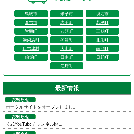
鳥取市
米子市
境港市
倉吉市
岩美町
若桜町
智頭町
八頭町
三朝町
湯梨浜町
琴浦町
北栄町
日吉津村
大山町
南部町
伯耆町
日南町
日野町
江府町
最新情報
お知らせ
ポータルサイトをオープンしまし...
お知らせ
公式YouTubeチャンネル開...
お知らせ