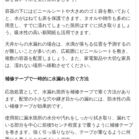
容器の下にはビニールシートや大きめのゴミ袋を敷いておく
と、水がはねても床を保護できます。タオルや雑巾も多めに
用意し、すでに濡れてしまった箇所はすぐに拭き取りましょ
う。吸水性の高い新聞紙も活用できます。
天井からの水漏れの場合は、水滴が落ちる位置を予測するの
が難しいことが多いため、広範囲にビニールシートを敷き、
複数の容器を配置しましょう。また、家電製品や大切な家具
は、濡れない場所へ移動させてください。
補修テープで一時的に水漏れを防ぐ方法
応急処置として、水漏れ箇所を補修テープで塞ぐ方法があり
ます。配管の小さな穴や継ぎ目からの漏れには、防水性の高
い補修テープが効果的です。
使用前に漏水箇所の水分や汚れをしっかり拭き取り、漏れて
いる部分を中心に前後5センチ程度まで覆うように補修テープ
を巻きます。強く引っ張りながら、テープが重なるように何