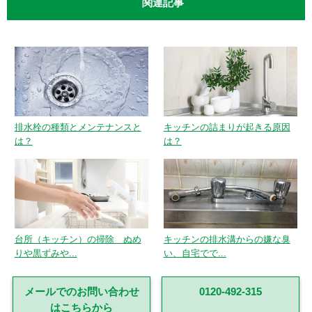
関連記事
排水栓の種類とメンテナンスと
キッチンの詰まりが起きる原因
は？
は？
台所（キッチン）の掃除 ぬめ
キッチンの排水溝からの嫌な臭
りや黒ずみや...
い、自宅でで...
メールでのお問い合わせ
0120-492-315
はこちらから