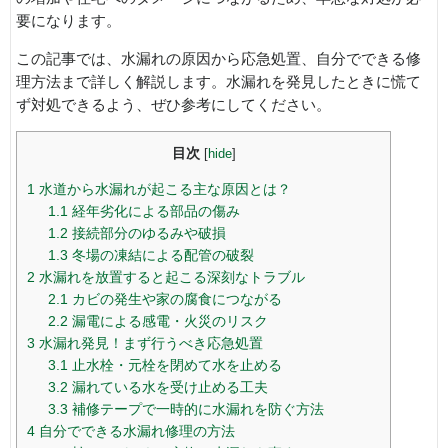
要になります。
この記事では、水漏れの原因から応急処置、自分でできる修
理方法まで詳しく解説します。水漏れを発見したときに慌て
ず対処できるよう、ぜひ参考にしてください。
目次
[
hide
]
1
水道から水漏れが起こる主な原因とは？
1.1
経年劣化による部品の傷み
1.2
接続部分のゆるみや破損
1.3
冬場の凍結による配管の破裂
2
水漏れを放置すると起こる深刻なトラブル
2.1
カビの発生や家の腐食につながる
2.2
漏電による感電・火災のリスク
3
水漏れ発見！まず行うべき応急処置
3.1
止水栓・元栓を閉めて水を止める
3.2
漏れている水を受け止める工夫
3.3
補修テープで一時的に水漏れを防ぐ方法
4
自分でできる水漏れ修理の方法