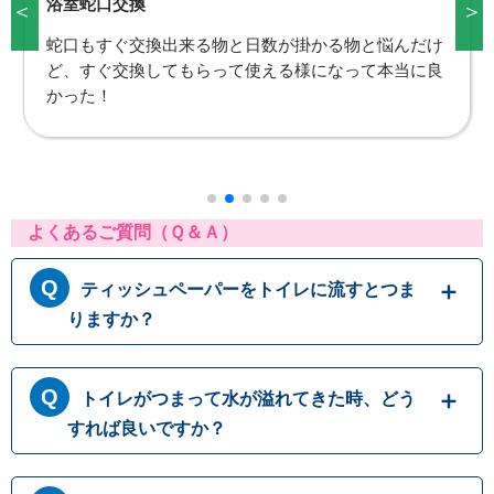
台所蛇口交換
＜
＞
今日、台所蛇口の水漏れに気がつき水道職人さんへお
願いしましたが、まさか本日対応くださるとは思って
いなかったので、早急な対応に大変感謝しておりま
す。これで安心して使用出来ます。ありがとうござい
ました。
よくあるご質問（Ｑ＆Ａ）
ティッシュペーパーをトイレに流すとつま
りますか？
トイレットペーパーはトイレに流す前提に作ら
トイレがつまって水が溢れてきた時、どう
れておりますが、ティッシュペーパーは繊維の
結びつきが強くほどけにくいため、トイレに流
すれば良いですか？
すと排水パイプ内でつまることがありますの
で、決して流さないでください。トイレットペ
トイレにつまりが起きて水が流れて行かない時