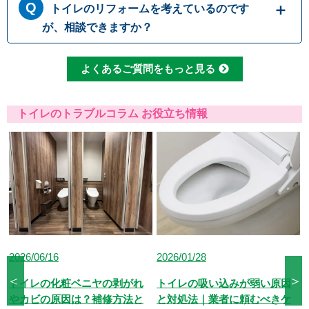
ーパーも、一度に大量に流すとつまりの原因に
トイレのリフォームを考えているのです
には、無理に水を流すと溢れてしまう可能性が
なるため、こまめに流したりウォシュレットを
あります。 原因として一番多いのは便器内で
が、相談できますか？
使用して紙の量を減らしたりすることで、つま
のつまりですが、排管自体がつまっていたりト
りを予防することができます
イレの劣化によって引き起こされる場合もござ
もちろんです。水道職人では水漏れ・つまり修
よくあるご質問をもっと見る
います。どこでつまっているか原因をしっかり
理だけでなくトイレ交換やリフォームなど、幅
と見極めて適切に修理いたします。
広い対応が可能です。排水管の位置などによっ
て使用可能な便器の種類も変わってまいります
トイレのトラブルコラム お役立ち情報
ので、しっかりとした現場確認で最適なご提案
をさせて頂きます。
2026/01/28
2025/12/19
＜
＞
トイレの吸い込みが弱い原因
トイレレバーが空回りして水
と対処法｜業者に頼むべきケ
が流れない！原因と自分でで