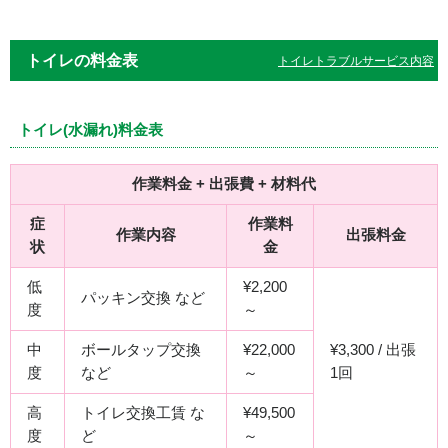
トイレの料金表
トイレトラブルサービス内容
トイレ(水漏れ)料金表
作業料金 + 出張費 + 材料代
症
作業料
作業内容
出張料金
状
金
低
¥2,200
パッキン交換 など
度
～
中
ボールタップ交換
¥22,000
¥3,300 / 出張
度
など
～
1回
高
トイレ交換工賃 な
¥49,500
度
ど
～