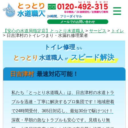
24時間、フリーダイヤル
メールでのお問い合わせ
【安心の水道局指定店】とっとり水道職人
>
サービス
>
トイレ
> 日吉津村のトイレつまり・水漏れ修理業者
トイレ修理
なら
スピード解決
とっとり
水道職人
が
日吉津村
最速対応可能！
私たち「とっとり水道職人」は、日吉津村の水道トラ
ブルを迅速・丁寧に解決するプロ集団です！地域密着
で24時間受付、365日対応し、最短30分で駆けつけ！
深夜・早朝の急なトラブルも安心です。見積もり無