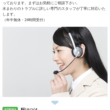
っております。まずはお気軽にご相談下さい。
鳥取県米子市石井に洗濯蛇口の水漏れでお伺いしました。
水まわりのトラブルに詳しい専門のスタッフが丁寧に対応いた
します。
（年中無休・24時間受付）
2026/03/31
鳥取県鳥取市行徳へ洗濯排水つまり除去作業に伺いまし
た。
2026/02/22
鳥取県鳥取市横枕へ洗面台交換にお伺いしました。
2026/01/27
鳥取県鳥取市若葉台南へ台所蛇口の交換にお伺いしまし
駆けつけ
た。
STEP2