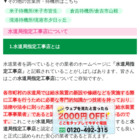
▼その他の営業所・待機所はこちら
米子待機所/米子市皆生
倉吉待機所/倉吉市山根
境港待機所/境港市夕日ヶ丘
水道局指定工事店について
1.水道局指定工事店とは
水道業者を調べているとその業者のホームページに
「水道局指
定工事店」
と記載されていることがしばしばあります。皆さん
はこの
水道局指定工事店
についてご存知ですか。
各市町村の水道局では給水装置の新設や修繕などを実施する際
に工事を行うために必要な専門的知識かつ技術を持っており、
法律や法令に則った基準で適切な施工ができる「指定給水装置
工事事業者」であると認定した工事業者を指定しているので
す。
これこそが
水道局指定工事店
です。簡潔に説明をすると
水
道局指定工事店
と認定された業者は、水道工事をやっても良い
と正式に認められた安心の業者であると言えます。