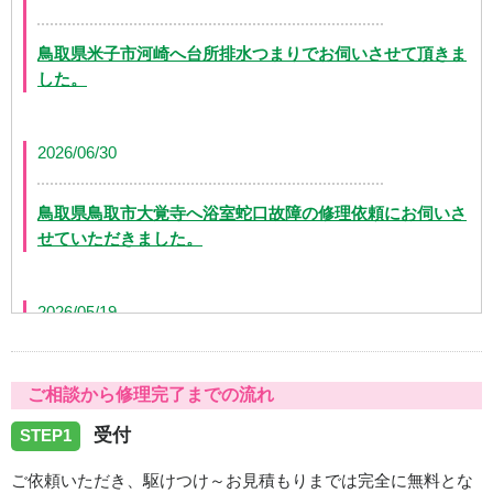
鳥取県米子市河崎へ台所排水つまりでお伺いさせて頂きま
した。
2026/06/30
鳥取県鳥取市大覚寺へ浴室蛇口故障の修理依頼にお伺いさ
せていただきました。
2026/05/19
鳥取県境港市中野町に台所蛇口水漏れでお伺いいたしまし
ご相談から修理完了までの流れ
た
受付
STEP1
2026/04/23
ご依頼いただき、駆けつけ～お見積もりまでは完全に無料とな