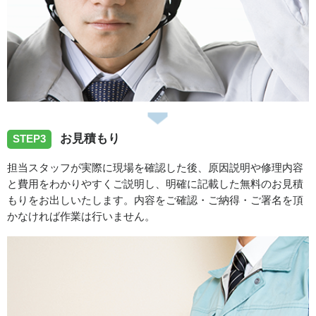
鳥取県鳥取市南町へトイレの水漏れ修理に伺いました。
2025/10/22
鳥取県鳥取市北園へ浴室蛇口水漏れの修理依頼でお伺いさ
せていただきました。
お見積もり
STEP3
2025/09/22
担当スタッフが実際に現場を確認した後、原因説明や修理内容
と費用をわかりやすくご説明し、明確に記載した無料のお見積
鳥取県鳥取市雲山へ浴室バス水栓交換へ伺いました
もりをお出しいたします。内容をご確認・ご納得・ご署名を頂
かなければ作業は行いません。
スタッフの修理報告や事例の一覧はこちら