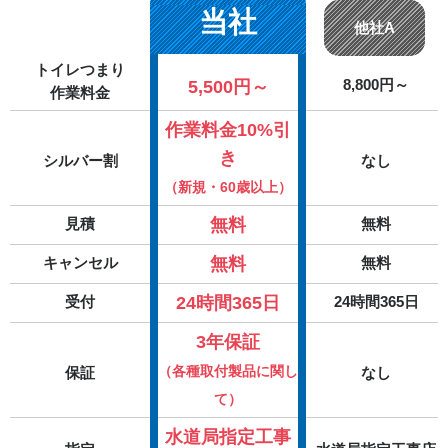
当社
他社A
トイレつまり
5,500円～
8,800円～
作業料金
作業料金10%引
き
シルバー割
なし
（新規・60歳以上）
無料
見積
無料
無料
キャンセル
無料
24時間365日
受付
24時間365日
3年保証
（各種取付製品に関し
保証
なし
て）
水道局指定工事