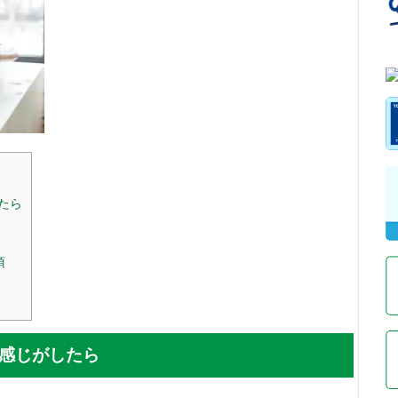
たら
項
感じがしたら