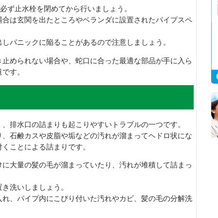
、必ず止水栓を閉めてから行いましょう。
場合は玄関を出たところやベランダに設置されたパイプスペ
出しパニックに陥ることがあるので注意しましょう。
き止められない場合や、蛇口に合った最適な部品が手に入ら
道です。
く、排水口の詰まりも起こりやすいトラブルの一つです。
り、石鹸カスや皮脂や垢などの汚れが溜まってヘドロ状にな
付くことによる詰まりです。
けに大量の髪の毛が溜まっていたり、汚れが堆積して詰まっ
置き洗いしましょう。
入れ、パイプ内にこびり付いた汚れやカビ、髪の毛の分解洗