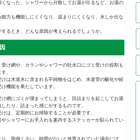
細くなった、シャワーから分散してお湯が出るなど、お湯の
め能力も機能しにくくなり、温まりにくくなり、水しか出な
がするとき、どんな原因が考えられるでしょうか。
因
ミ受け網や、カランやシャワーの吐水口にゴミ受けの役割も
ます。
受けは水道水に含まれる不純物をはじめ、水道管の酸化や経
受け機能を果たしています。
受け網にゴミが溜まってしまうと、目詰まりを起こしてお湯
散したり、詰まった感じがするものです。
受けは、定期的にお掃除することが必要です。
口やシャワーにお手入れを案内するステッカーが貼られてい
たり、面倒くさい、時間がないと放置されていた場合には、