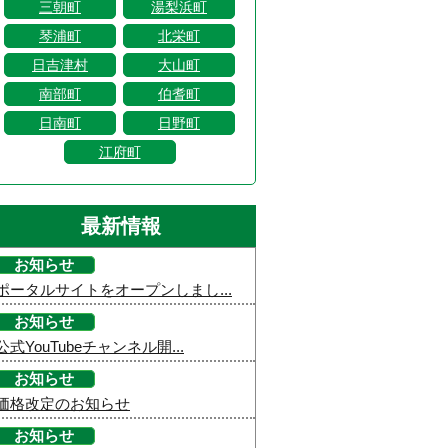
三朝町
湯梨浜町
琴浦町
北栄町
日吉津村
大山町
南部町
伯耆町
日南町
日野町
江府町
最新情報
お知らせ
ポータルサイトをオープンしまし...
お知らせ
公式YouTubeチャンネル開...
お知らせ
価格改定のお知らせ
お知らせ