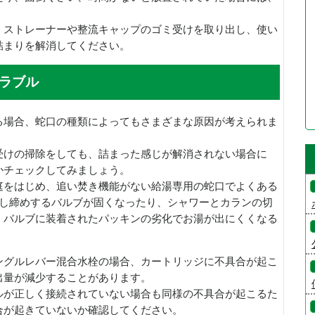
、ストレーナーや整流キャップのゴミ受けを取り出し、使い
詰まりを解消してください。
ラブル
る場合、蛇口の種類によってもさまざまな原因が考えられま
受けの掃除をしても、詰まった感じが解消されない場合に
かチェックしてみましょう。
庭をはじめ、追い焚き機能がない給湯専用の蛇口でよくある
出し締めするバルブが固くなったり、シャワーとカランの切
、バルブに装着されたパッキンの劣化でお湯が出にくくなる
ングルレバー混合水栓の場合、カートリッジに不具合が起こ
出量が減少することがあります。
ルが正しく接続されていない場合も同様の不具合が起こるた
合が起きていないか確認してください。