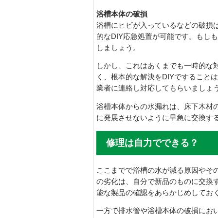
浴槽本体の破損
浴槽にヒビが入っているなどの破損
的なDIY応急処置が可能です。もし
しましょう。
しかし、これはあくまでも一時的な
く、根本的な解決をDIYですること
業者に連絡し対応してもらいましょ
浴槽本体からの水漏れは、床下木材
に発展させないように早急に交換す
修理は自力でできる？
ここまでで浴槽の水が減る原因やそ
の劣化は、自分で新品のものに交換
能な製品の確認をあらかじめしてお
一方で排水管や浴槽本体の破損にお