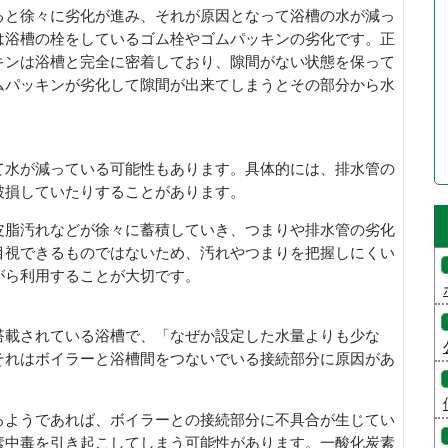
ると徐々に劣化が進み、それが原因となって浴槽の水が減っ
は浴槽の栓をしているゴム栓やゴムパッキンの劣化です。正
キンは浴槽と完全に密着しており、隙間がない状態を保って
ムパッキンが劣化して隙間が出来てしまうとその部分から水
て水が減っている可能性もあります。具体的には、排水管の
破損していたりすることがあります。
皮脂汚れなどが徐々に蓄積していき、つまりや排水管の劣化
目視できるものではないため、汚れやつまりを把握しにくい
がら利用することが大切です。
搭載されている浴槽で、「なぜか設定した水量よりも少な
それはボイラーと浴槽間をつないでいる接続部分に原因があ
るようであれば、ボイラーとの接続部分に不具合が生じてい
素中毒を引き起こしてしまう可能性があります。一酸化炭素