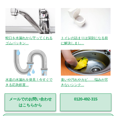
蛇口を水漏れから守ってくれる
トイレの詰まりは深刻になる前
ゴムパッキン...
に解決しまし...
水道の水漏れを発見！今すぐで
臭いや汚れやカビ……悩みが尽
きる応急処置...
きないシンク...
メールでのお問い合わせ
0120-492-315
はこちらから