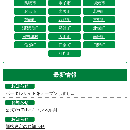
鳥取市
米子市
境港市
倉吉市
岩美町
若桜町
智頭町
八頭町
三朝町
湯梨浜町
琴浦町
北栄町
日吉津村
大山町
南部町
伯耆町
日南町
日野町
江府町
最新情報
お知らせ
ポータルサイトをオープンしまし...
お知らせ
公式YouTubeチャンネル開...
お知らせ
価格改定のお知らせ