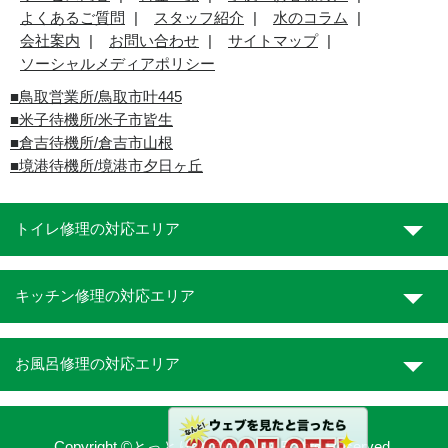
よくあるご質問
スタッフ紹介
水のコラム
会社案内
お問い合わせ
サイトマップ
ソーシャルメディアポリシー
■
鳥取営業所/鳥取市叶445
■
米子待機所/米子市皆生
■倉吉待機所/倉吉市山根
■境港待機所/境港市夕日ヶ丘
トイレ修理の対応エリア
キッチン修理の対応エリア
お風呂修理の対応エリア
Copyright ©とっとり水道職人. All Rights Reserved.