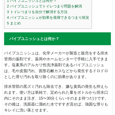
1
パイプユニッシュとは何か？
2
パイプユニッシュでトイレつまり問題を解消
3
トイレつまりを自分で解消する方法
4
パイプユニッシュが効果を発揮できるつまり状況
5
まとめ
パイプユニッシュとは何か？
パイプユニッシュは、化学メーカーが製造と販売をする排水
管用の薬剤です。薬局やホームセンターで手軽に入手できま
す。塩素系のアルカリ性洗浄薬剤であるパイプユニッシュ
は、毛や皮脂汚れ、固形石鹸カスなどから発生するドロドロ
とした滑り汚れを取り除くのに効果があります。
排水管部の黒ズミ汚れも除去でき、嫌な臭気の発生も抑えら
れます。使い方は単純で、定められた量をボトルから排水口
内にそのまま注ぎ、15〜30分くらいそのまま待つだけです。
その後は、洗面器に溜めた水ですすぎ流せば、強固な滑りも
キレイに洗い落とせます。