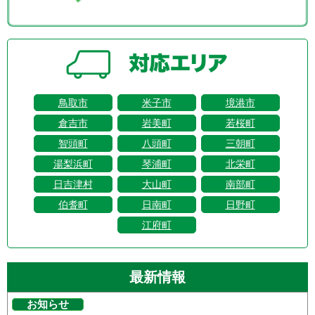
鳥取市
米子市
境港市
倉吉市
岩美町
若桜町
智頭町
八頭町
三朝町
湯梨浜町
琴浦町
北栄町
日吉津村
大山町
南部町
伯耆町
日南町
日野町
江府町
最新情報
お知らせ