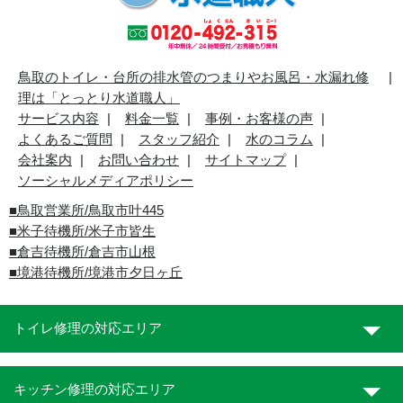
鳥取のトイレ・台所の排水管のつまりやお風呂・水漏れ修
理は「とっとり水道職人」
サービス内容
料金一覧
事例・お客様の声
よくあるご質問
スタッフ紹介
水のコラム
会社案内
お問い合わせ
サイトマップ
ソーシャルメディアポリシー
■
鳥取営業所/鳥取市叶445
■
米子待機所/米子市皆生
■倉吉待機所/倉吉市山根
■境港待機所/境港市夕日ヶ丘
トイレ修理の対応エリア
キッチン修理の対応エリア