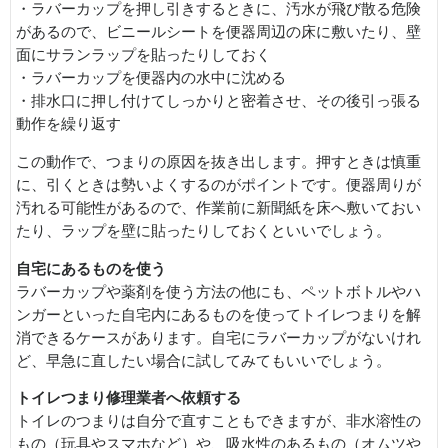
・ラバーカップを押し引きするときに、汚水が飛び散る危険
があるので、ビニールシートを便器周辺の床に敷いたり、壁
面にサランラップを貼ったりしておく
・ラバーカップを便器内の水中に沈める
・排水口に押し付けてしっかりと密着させ、その後引っ張る
動作を繰り返す
この動作で、つまりの原因を抜き出します。押すときは慎重
に、引くときは勢いよくするのがポイントです。便器周りが
汚れる可能性があるので、作業前に新聞紙を床へ敷いておい
たり、ラップを壁に貼ったりしておくといいでしょう。
自宅にあるものを使う
ラバーカップや薬剤を使う方法の他にも、ペットボトルやハ
ンガーといった自宅内にあるものを使ってトイレつまりを解
消できるケースがあります。自宅にラバーカップがないけれ
ど、早急に直したい場合に試してみてもいいでしょう。
トイレつまり修理業者へ依頼する
トイレのつまりは自分で直すこともできますが、非水溶性の
もの（玩具やスマホなど）や、吸水性のあるもの（オムツや