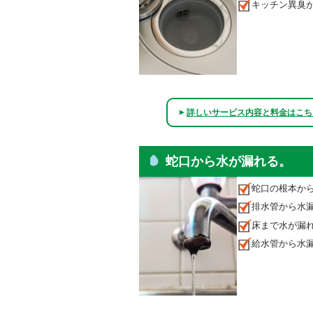
キッチン異臭
詳しいサービス内容と料金はこち
▲
蛇口から水が漏れる。
蛇口の根本か
排水管から水
床まで水が漏
給水管から水