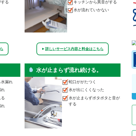
がする
キッチンから異音がする
水が流れていかない
ら
詳しいサービス内容と料金はこちら
▲
水が止まらず流れ続ける。
ら水漏れ
蛇口ががたつく
漏れ
水が出にくくなった
れる
水が止まらずポタポタと音が
する
漏れ