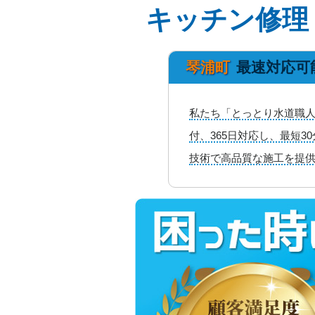
キッチン修理
琴浦町
最速対応可
私たち「とっとり水道職人
付、365日対応し、最短
技術で高品質な施工を提