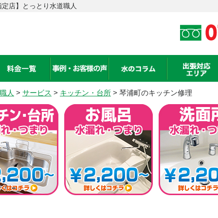
指定店】とっとり水道職人
職人
>
サービス
>
キッチン・台所
> 琴浦町のキッチン修理