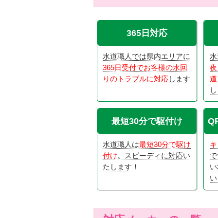
365日対応
水道職人では県内エリアに
水
365日受付でお客様の水回
夜
りのトラブルに対応
します
道
し
最短30分で駆付け
Q
水道職人は
最短30分で駆け
キ
付け
。スピーディに対応い
で
たします！
い
い