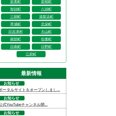
岩美町
若桜町
智頭町
八頭町
三朝町
湯梨浜町
琴浦町
北栄町
日吉津村
大山町
南部町
伯耆町
日南町
日野町
江府町
最新情報
お知らせ
ポータルサイトをオープンしまし...
お知らせ
公式YouTubeチャンネル開...
お知らせ