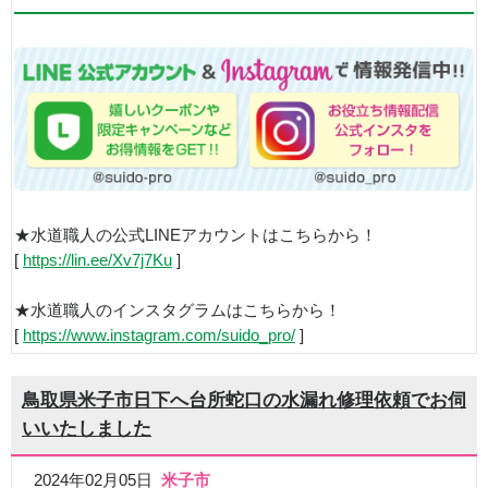
★水道職人の公式LINEアカウントはこちらから！
[
https://lin.ee/Xv7j7Ku
]
★水道職人のインスタグラムはこちらから！
[
https://www.instagram.com/suido_pro/
]
鳥取県米子市日下へ台所蛇口の水漏れ修理依頼でお伺
いいたしました
2024年02月05日
米子市