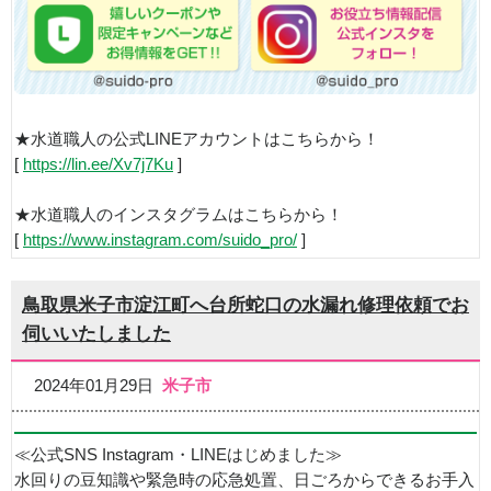
★水道職人の公式LINEアカウントはこちらから！
[
https://lin.ee/Xv7j7Ku
]
★水道職人のインスタグラムはこちらから！
[
https://www.instagram.com/suido_pro/
]
鳥取県米子市淀江町へ台所蛇口の水漏れ修理依頼でお
伺いいたしました
2024年01月29日
米子市
≪公式SNS Instagram・LINEはじめました≫
水回りの豆知識や緊急時の応急処置、日ごろからできるお手入