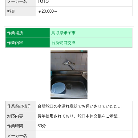
メーカー名
TOTO
料金
￥20,000～
作業場所
鳥取県米子市
作業内容
台所蛇口交換
作業前の様子
台所蛇口の水漏れ症状でお伺いさせていただ…
対応内容
長年使用されており、蛇口本体交換をご希望…
作業時間
60分
メーカー名