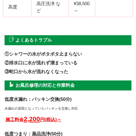
高圧洗浄 な
¥38,500
高度
ど
～
よくあるトラブル
①シャワーの水がポタポタ止まらない
②排水口に水が流れず溜まっている
③蛇口から水が流れなくなった
お風呂修理の対応と作業料金
低度水漏れ：パッキン交換(50分)
水漏れの原因となっていたパッキンを交換し対応
2,200
施工料金
円(税込)～
低度つまり：薬品洗浄(50分)