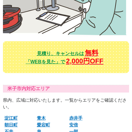
無料
見積り、キャンセルは
2,000円OFF
「WEBを見た」で
米子市内対応エリア
県内、広域に対応いたします。一覧からエリアをご確認くださ
い。
淀江町
青木
赤井手
朝日町
愛宕町
安倍
石井
泉
一部