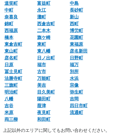
道笑町
富益町
中島
中町
永江
長砂町
奈喜良
灘町
新山
錦町
西倉吉町
西町
西福原
二本木
博労町
橋本
旗ケ崎
花園町
東倉吉町
東町
東福原
東山町
東八幡
彦名新田
彦名町
日ノ出町
日野町
日原
福市
福万
冨士見町
古市
別所
法勝寺町
万能町
水浜
三旗町
美吉
宗像
明治町
目久美町
弥生町
八幡
陽田町
吉岡
吉谷
葭津
四日市町
米原
夜見町
流通町
両三柳
和田町
上記以外のエリアに関してもお問い合わせください。