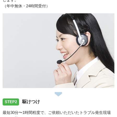
します。
（年中無休・24時間受付）
2026/03/31
鳥取県鳥取市行徳へ洗濯排水つまり除去作業に伺いまし
た。
2026/02/22
鳥取県鳥取市横枕へ洗面台交換にお伺いしました。
2026/01/27
鳥取県鳥取市若葉台南へ台所蛇口の交換にお伺いしまし
駆けつけ
た。
STEP2
最短30分〜1時間程度で、ご依頼いただいたトラブル発生現場