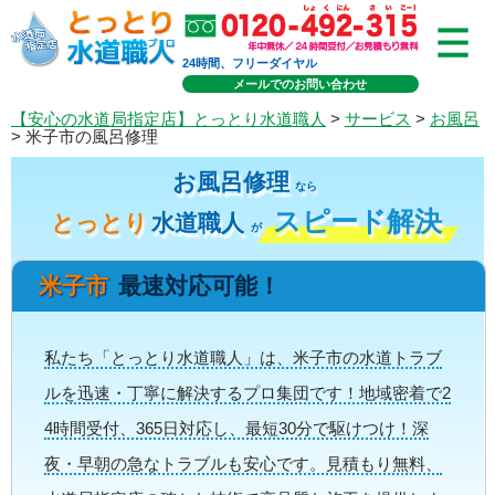
24時間、フリーダイヤル
メールでのお問い合わせ
【安心の水道局指定店】とっとり水道職人
>
サービス
>
お風呂
> 米子市の風呂修理
お風呂修理
なら
スピード解決
とっとり
水道職人
が
米子市
最速対応可能！
私たち「とっとり水道職人」は、米子市の水道トラブ
ルを迅速・丁寧に解決するプロ集団です！地域密着で2
4時間受付、365日対応し、最短30分で駆けつけ！深
夜・早朝の急なトラブルも安心です。見積もり無料、