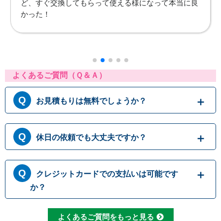
願いしましたが、まさか本日対応くださるとは思って
いなかったので、早急な対応に大変感謝しておりま
す。これで安心して使用出来ます。ありがとうござい
ました。
よくあるご質問（Ｑ＆Ａ）
お見積もりは無料でしょうか？
はい、まずは専門スタッフがお伺いし実際に目
休日の依頼でも大丈夫ですか？
で見て現場調査を行います。確認した内容を元
に、無料でお見積もりをご提示させていただき
ます。もしお見積り内容がご希望に沿わない場
365日営業しております。休日、祝日、年末年
合も、キャンセル料等は一切発生いたしませ
クレジットカードでの支払いは可能です
始いつでも対応可能です。それにかかる追加料
ん。お見積り内容にご納得・ご署名いただかな
金は発生しません。ご安心ください。
か？
ければ作業を行うことはございませんので、安
心してまずはご相談ください。
クレジットカードのご利用は、VISA、Maste
よくあるご質問をもっと見る