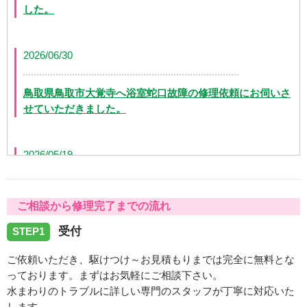
した。
2026/06/30
鳥取県鳥取市大覚寺へ浴室蛇口故障の修理依頼にお伺いさ
せていただきました。
2026/05/19
鳥取県境港市中野町に台所蛇口水漏れでお伺いいたしまし
ご相談から修理完了までの流れ
た
受付
STEP1
2026/04/23
ご依頼いただき、駆けつけ～お見積もりまでは完全に無料とな
っております。まずはお気軽にご相談下さい。
鳥取県米子市石井に洗濯蛇口の水漏れでお伺いしました。
水まわりのトラブルに詳しい専門のスタッフが丁寧に対応いた