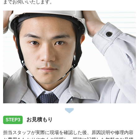
までお伺いいたします。
2025/12/18
鳥取県八頭郡智頭町へ浴室蛇口の水漏れ修理に伺いまし
た。
2025/11/18
鳥取県鳥取市南町へトイレの水漏れ修理に伺いました。
2025/10/22
鳥取県鳥取市北園へ浴室蛇口水漏れの修理依頼でお伺いさ
せていただきました。
お見積もり
STEP3
2025/09/22
担当スタッフが実際に現場を確認した後、原因説明や修理内容