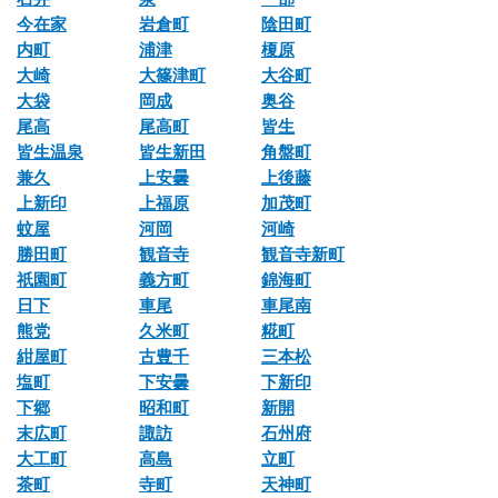
今在家
岩倉町
陰田町
内町
浦津
榎原
大崎
大篠津町
大谷町
大袋
岡成
奥谷
尾高
尾高町
皆生
皆生温泉
皆生新田
角盤町
兼久
上安曇
上後藤
上新印
上福原
加茂町
蚊屋
河岡
河崎
勝田町
観音寺
観音寺新町
祇園町
義方町
錦海町
日下
車尾
車尾南
熊党
久米町
糀町
紺屋町
古豊千
三本松
塩町
下安曇
下新印
下郷
昭和町
新開
末広町
諏訪
石州府
大工町
高島
立町
茶町
寺町
天神町