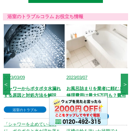
r、JCBカードからお選びいただけます。クレ
ジット以外にも、現金、銀行振込、コンビニ決
済、QR決済など、お客さまのご都合に合わせ
浴室のトラブルコラム お役立ち情報
た方法をお選びいただけます。
2023/03/07
2023/01/10
＜
＞
お風呂詰まりを業者に頼むと
シャワーからの水漏れトラブ
修理費用は最大5万円も？費用
ル？原因や対処法を分かりや
相場と複数原因
すく解説！
浴室のトラブル
浴室のトラブル
浴槽の栓を抜いた状態でも、
シャワーから突然水漏れを起