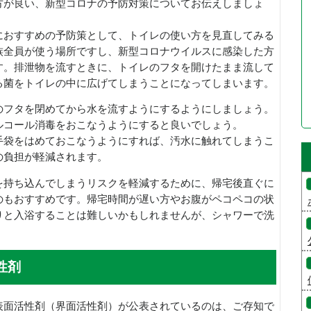
方が良い、新型コロナの予防対策についてお伝えしましょ
におすすめの予防策として、トイレの使い方を見直してみる
族全員が使う場所ですし、新型コロナウイルスに感染した方
す。排泄物を流すときに、トイレのフタを開けたまま流して
る菌をトイレの中に広げてしまうことになってしまいます。
のフタを閉めてから水を流すようにするようにしましょう。
ルコール消毒をおこなうようにすると良いでしょう。
手袋をはめておこなうようにすれば、汚水に触れてしまうこ
の負担が軽減されます。
を持ち込んでしまうリスクを軽減するために、帰宅後直ぐに
のもおすすめです。帰宅時間が遅い方やお腹がペコペコの状
りと入浴することは難しいかもしれませんが、シャワーで洗
性剤
表面活性剤（界面活性剤）が公表されているのは、ご存知で