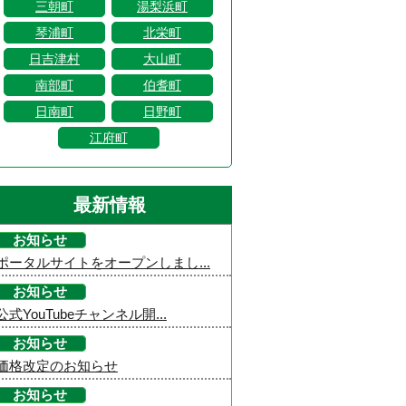
三朝町
湯梨浜町
琴浦町
北栄町
日吉津村
大山町
南部町
伯耆町
日南町
日野町
江府町
最新情報
お知らせ
ポータルサイトをオープンしまし...
お知らせ
公式YouTubeチャンネル開...
お知らせ
価格改定のお知らせ
お知らせ