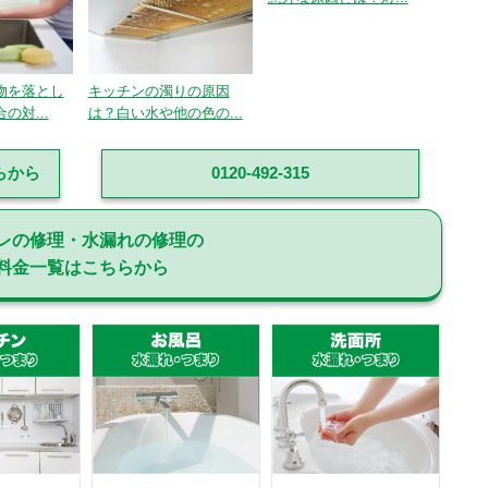
物を落とし
キッチンの濁りの原因
の対...
は？白い水や他の色の...
らから
0120-492-315
レの修理・水漏れの修理の
料金一覧はこちらから