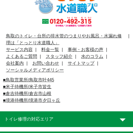
鳥取のトイレ・台所の排水管のつまりやお風呂・水漏れ修
理は「とっとり水道職人」
サービス内容
料金一覧
事例・お客様の声
よくあるご質問
スタッフ紹介
水のコラム
会社案内
お問い合わせ
サイトマップ
ソーシャルメディアポリシー
■
鳥取営業所/鳥取市叶445
■
米子待機所/米子市皆生
■倉吉待機所/倉吉市山根
■境港待機所/境港市夕日ヶ丘
トイレ修理の対応エリア