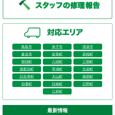
鳥取市
米子市
境港市
倉吉市
岩美町
若桜町
智頭町
八頭町
三朝町
湯梨浜町
琴浦町
北栄町
日吉津村
大山町
南部町
伯耆町
日南町
日野町
江府町
最新情報