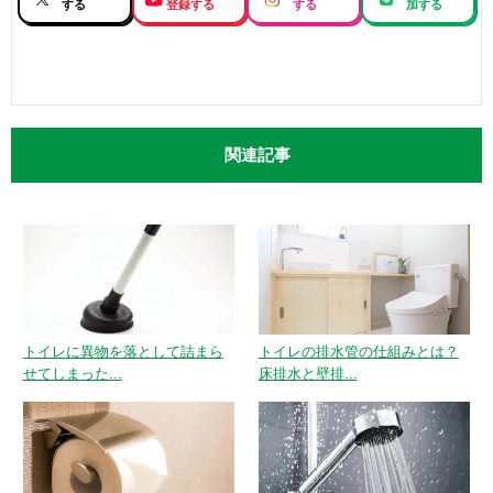
する
登録する
する
加する
関連記事
トイレに異物を落として詰まら
トイレの排水管の仕組みとは？
せてしまった...
床排水と壁排...