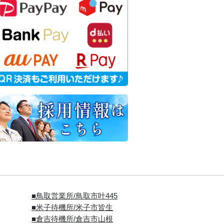
■
鳥取営業所/鳥取市叶445
■
米子待機所/米子市皆生
■倉吉待機所/倉吉市山根