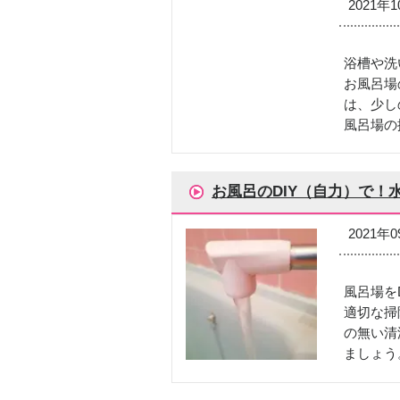
2021年
浴槽や洗
お風呂場
は、少し
風呂場の
お風呂のDIY（自力）で
2021年
風呂場を
適切な掃
の無い清
ましょう