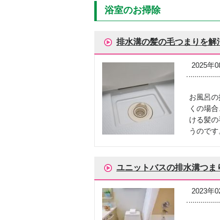
浴室のお掃除
排水溝の髪の毛つまりを解
2025年
お風呂の
くの場合
ける髪の
うのです
ユニットバスの排水溝つま
2023年