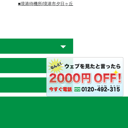
■境港待機所/境港市夕日ヶ丘