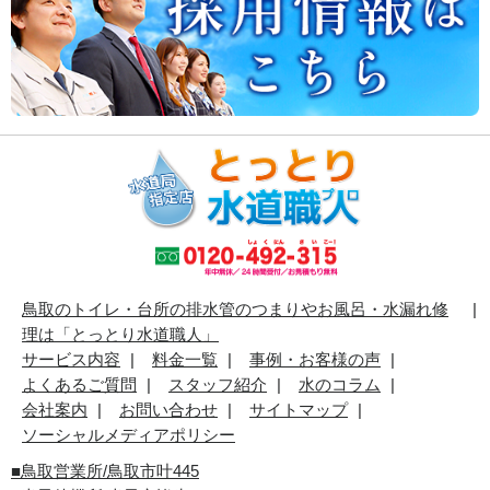
鳥取のトイレ・台所の排水管のつまりやお風呂・水漏れ修
理は「とっとり水道職人」
サービス内容
料金一覧
事例・お客様の声
よくあるご質問
スタッフ紹介
水のコラム
会社案内
お問い合わせ
サイトマップ
ソーシャルメディアポリシー
■
鳥取営業所/鳥取市叶445