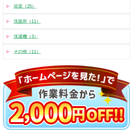
浴室（25）
洗面所（11）
洗濯機（3）
その他（11）