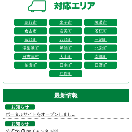
鳥取市
米子市
境港市
倉吉市
岩美町
若桜町
智頭町
八頭町
三朝町
湯梨浜町
琴浦町
北栄町
日吉津村
大山町
南部町
伯耆町
日南町
日野町
江府町
最新情報
お知らせ
ポータルサイトをオープンしまし...
お知らせ
公式YouTubeチャンネル開...