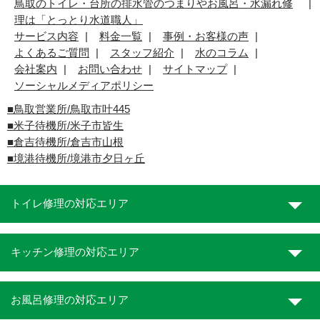
鳥取のトイレ・台所の排水管のつまりやお風呂・水漏れ修
理は「とっとり水道職人」
サービス内容
料金一覧
事例・お客様の声
よくあるご質問
スタッフ紹介
水のコラム
会社案内
お問い合わせ
サイトマップ
ソーシャルメディアポリシー
■
鳥取営業所/鳥取市叶445
■
米子待機所/米子市皆生
■倉吉待機所/倉吉市山根
■境港待機所/境港市夕日ヶ丘
トイレ修理の対応エリア
キッチン修理の対応エリア
お風呂修理の対応エリア