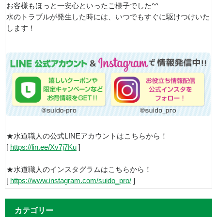
お客様もほっと一安心といったご様子でした^^
水のトラブルが発生した時には、いつでもすぐに駆けつけいた
します！
★水道職人の公式LINEアカウントはこちらから！
[
https://lin.ee/Xv7j7Ku
]
★水道職人のインスタグラムはこちらから！
[
https://www.instagram.com/suido_pro/
]
カテゴリー