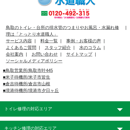
鳥取のトイレ・台所の排水管のつまりやお風呂・水漏れ修
理は「とっとり水道職人」
サービス内容
料金一覧
事例・お客様の声
よくあるご質問
スタッフ紹介
水のコラム
会社案内
お問い合わせ
サイトマップ
ソーシャルメディアポリシー
■
鳥取営業所/鳥取市叶445
■
米子待機所/米子市皆生
■倉吉待機所/倉吉市山根
■境港待機所/境港市夕日ヶ丘
トイレ修理の対応エリア
キッチン修理の対応エリア