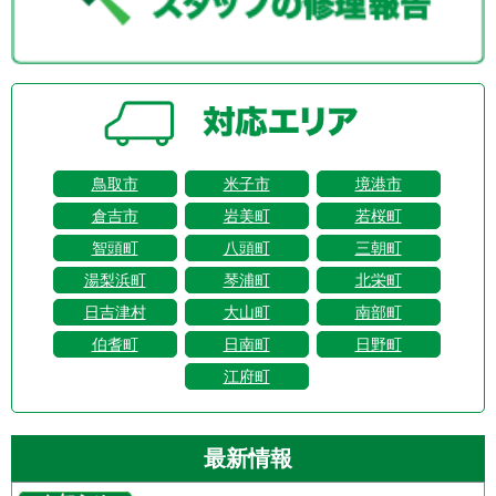
鳥取市
米子市
境港市
倉吉市
岩美町
若桜町
智頭町
八頭町
三朝町
湯梨浜町
琴浦町
北栄町
日吉津村
大山町
南部町
伯耆町
日南町
日野町
江府町
最新情報