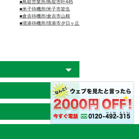
■
鳥取営業所/鳥取市叶445
■
米子待機所/米子市皆生
■倉吉待機所/倉吉市山根
■境港待機所/境港市夕日ヶ丘