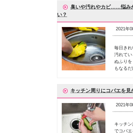
臭いや汚れやカビ……悩み
い？
2021年
毎日きれ
汚れてい
ぬふりを
もなるだ
キッチン周りにコバエを見
2021年
キッチン
でコバエ