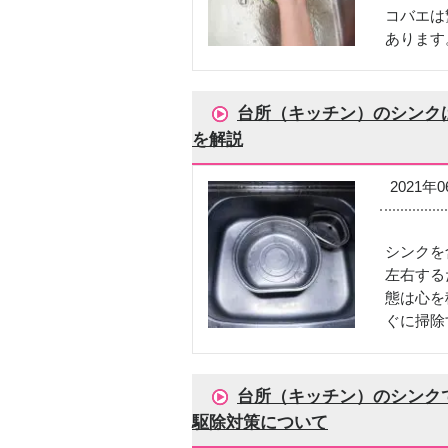
コバエは
あります
台所（キッチン）のシンク
を解説
2021年
シンクを
左右する
態は心を
ぐに掃除
台所（キッチン）のシンク
駆除対策について