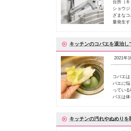
台所（キ
ショウジ
ざまなコ
量発生す
キッチンのコバエを退治し
2021年
コバエは
バエに悩
っている
バエは体
キッチンの汚れやぬめりを