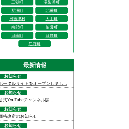
三朝町
湯梨浜町
琴浦町
北栄町
日吉津村
大山町
南部町
伯耆町
日南町
日野町
江府町
最新情報
お知らせ
ポータルサイトをオープンしまし...
お知らせ
公式YouTubeチャンネル開...
お知らせ
価格改定のお知らせ
お知らせ